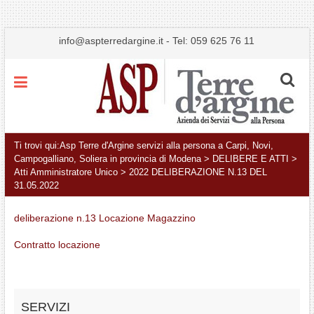
info@aspterredargine.it
-
Tel: 059 625 76 11
Menu
Ti trovi qui:
Asp Terre d'Argine servizi alla persona a Carpi, Novi,
Campogalliano, Soliera in provincia di Modena
>
DELIBERE E ATTI
>
Atti Amministratore Unico
>
2022 DELIBERAZIONE N.13 DEL
31.05.2022
deliberazione n.13 Locazione Magazzino
Contratto locazione
SERVIZI