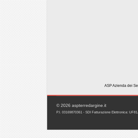
ASP Azienda dei Ser
© 2026 aspterredargine.it
P.I. 03169870361 - SDI Fatturazione Elettronica: UF