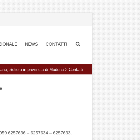
ZIONALE
NEWS
CONTATTI
iano, Soliera in provincia di Modena
>
Contatti
ne
tel. 059 6257636 – 6257634 – 6257633.