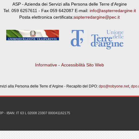
ASP - Azienda dei Servizi alla Persona delle Terre d'Argine
Tel. 059 6257611 - Fax 059 642087 E-mail:
info@aspterredargine.it
Posta elettronica certificata:
aspterredargine@pec.it
Informative
-
Accessibilità Sito Web
vizi alla Persona delle Terre d’Argine - Recapito del DPO:
dpo@robyone.net
,
dpo.
81JP - IBAN: IT 63 L 02008 23307 000041162175