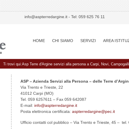
info@aspterredargine.it
-
Tel: 059 625 76 11
HOME
CHI SIAMO
SERVIZI
AREA ISTITU
Ti trovi qui:
Asp Terre d'Argine servizi alla persona a Carpi, Novi, Campogall
ASP – Azienda Servizi alla Persona – delle Terre d’Argi
Via Trento e Trieste, 22
41012 Carpi (MO)
Tel. 059 6257611 – Fax 059 642087
E-mail:
info@aspterredargine.it
Posta elettronica certificata:
aspterredargine@pec.it
Ufficio contatti col pubblico – Via Trento e Trieste, 45 – 