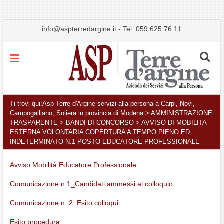
info@aspterredargine.it
-
Tel: 059 625 76 11
Menu
Ti trovi qui:
Asp Terre d'Argine servizi alla persona a Carpi, Novi,
Campogalliano, Soliera in provincia di Modena
>
AMMINISTRAZIONE
TRASPARENTE
>
BANDI DI CONCORSO
>
AVVISO DI MOBILITA’
ESTERNA VOLONTARIA COPERTURA A TEMPO PIENO ED
INDETERMINATO N.1 POSTO EDUCATORE PROFESSIONALE
Avviso Mobilità Educatore Professionale
Comunicazione n.1_Candidati ammessi al colloquio
Comunicazione n. 2 Esito colloqui
Esito procedura