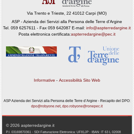
Via Trento e Trieste, 22 41012 Carpi (MO)
ASP - Azienda dei Servizi alla Persona delle Terre d'Argine
Tel. 059 6257611 - Fax 059 642087 E-mail:
info@aspterredargine.it
Posta elettronica certificata:
aspterredargine@pec.it
Informative
-
Accessibilità Sito Web
ASP Azienda dei Servizi alla Persona delle Terre d’Argine - Recapito del DPO:
dpo@robyone.net
,
dpo.robyone@ronepec.it
© 2026 aspterredargine.it
P.I. 03169870361 - SDI Fatturazione Elettronica: UF81JP - IBAN: IT 63 L 02008