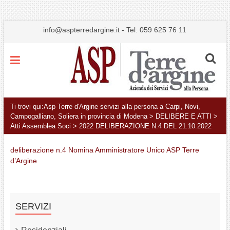
info@aspterredargine.it
-
Tel: 059 625 76 11
Menu
Ti trovi qui:
Asp Terre d'Argine servizi alla persona a Carpi, Novi,
Campogalliano, Soliera in provincia di Modena
>
DELIBERE E ATTI
>
Atti Assemblea Soci
>
2022 DELIBERAZIONE N.4 DEL 21.10.2022
deliberazione n.4 Nomina Amministratore Unico ASP Terre
d’Argine
SERVIZI