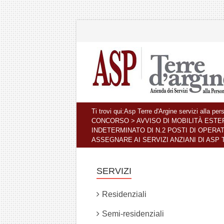
Ti trovi qui:
Asp Terre d'Argine servizi alla pe
CONCORSO
>
AVVISO DI MOBILITÀ ESTE
INDETERMINATO DI N.2 POSTI DI OPERA
ASSEGNARE AI SERVIZI ANZIANI DI ASP 
SERVIZI
Residenziali
Semi-residenziali