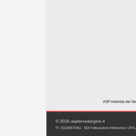
ASP Azienda dei Ser
© 2026 aspterredargine.it
P.I. 03169870361 - SDI Fatturazione Elettronica: UF