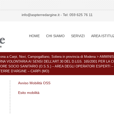
info@aspterredargine.it
-
Tel: 059 625 76 11
HOME
CHI SIAMO
SERVIZI
AREA ISTITU
rsona a Carpi, Novi, Campogalliano, Soliera in provincia di Modena
>
AMMINI
RNA VOLONTARIA AI SENSI DELL’ART.30 DEL D.LGS. 165/2001 PER LA
TORE SOCIO SANITARIO (O.S.S.) – AREA DEGLI OPERATORI ESPERTI 
TERRE D’ARGINE – CARPI (MO)
Avviso Mobilità OSS
Esito mobilità