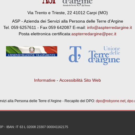
Via Trento e Trieste, 22 41012 Carpi (MO)
ASP - Azienda dei Servizi alla Persona delle Terre d'Argine
Tel. 059 6257611 - Fax 059 642087 E-mail:
info@aspterredargine.it
Posta elettronica certificata:
aspterredargine@pec.it
Informative
-
Accessibilità Sito Web
vizi alla Persona delle Terre d’Argine - Recapito del DPO:
dpo@robyone.net
,
dpo.
81JP - IBAN: IT 63 L 02008 23307 000041162175